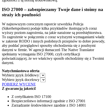
zgodności z tą normą środowiskową.
ISO 27000 – zabezpieczamy Twoje dane i stoimy na
straży ich poufności
W najnowszym corocznym raporcie szwedzka Policja
(Säkerhetspolisen) podaje kilka przykładów ilustrujących coraz
wyższy poziom zagrożenia, na jakie narażone są przedsiębiorstwa.
To zagrożenie w połączeniu z coraz wyższymi wymaganiami władz
w zakresie RODO i innych podobnych przepisów to dobre powody,
aby poddać przeglądowi sposoby obchodzenia się z poufnymi
danymi w firmie. W agencji tłumaczeń The Native Translator
spełniamy wymagania ISO 27000, czyli certyfikacji
poświadczającej, że we właściwy sposób obchodzimy się z Twoimi
danymi.
Natychmiastowa oferta
Wybierz język źródłowy
Wybierz język docelowy
POBIERZ WYCENĘ
Z gwarancją jakości!
Z certyfikatem ISO 17100
Bezpieczeństwo informacji zgodnie z ISO 27001
Zarządzanie środowiskowe zgodnie z ISO 14001