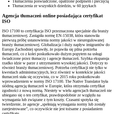
Tłumaczenia poświadczone, opatrzone podpisem i pieczęcią
Tłumaczenia ze wszystkich dziedzin, w 60 językach
Agencja tłumaczeń online posiadająca certyfikat
ISO
ISO 17100 to certyfikacja ISO przeznaczona specjalnie dla branży
tłumaczeniowej. Zastąpiła normę EN-15038, która stanowiła
pierwszą próbę ustanowienia normy jakości w nieuregulowanej
branży tłumaczeniowej. Globalizacja i duży napływ imigrantów do
Europy Zachodniej sprawiły, że pojawiła się pilna potrzeba
tłumaczeń, co z kolei poskutkowało dużym popytem na usługi
świadczone przez tłumaczy i agencje tłumaczeń. Szybka ekspansja
rzadko idzie w parze z utrzymaniem wysokiej jakości. Dotyczy to
również branży tłumaczeniowej. Potrzeba certyfikacji nie tylko w
kwestiach administracyjnych, lecz również w kontekście jakości
tłumaczeń stała się oczywista, co w 2015 roku poskutkowało
wprowadzeniem w normy ISO 17100. The Native Translator była
siódmą agencją tłumaczeń w Europie, która otrzymała certyfikat
zgodności z nową normą. Niestety w wielu agencjach tłumaczeń nie
ubiegano się o ten certyfikat, prawdopodobnie ze względu na
wymagania lub związane z tym koszty. Czasami spotyka się
twierdzenie, że agencje „spełniają wymagania normy lub zostały
zarejestrowane”, co oczywiście nie jest tożsame z posiadaniem
certyfikatu.