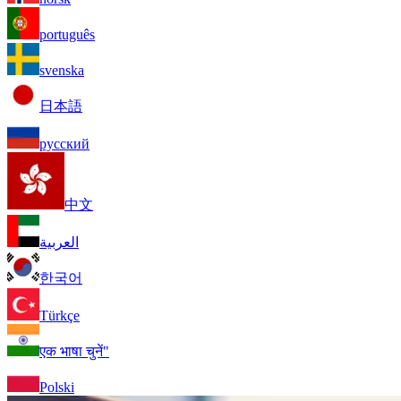
português
svenska
日本語
русский
中文
العربية
한국어
Türkçe
एक भाषा चुनें"
Polski