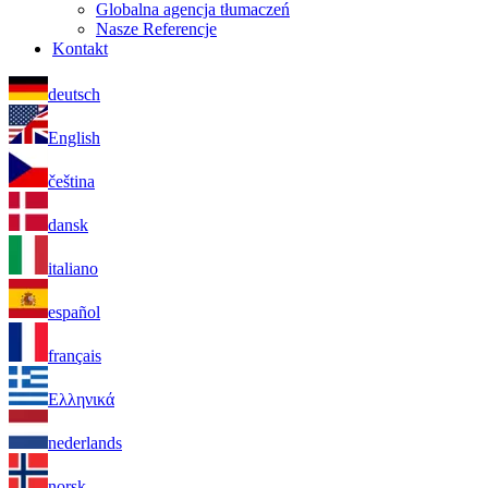
Globalna agencja tłumaczeń
Nasze Referencje
Kontakt
deutsch
English
čeština
dansk
italiano
español
français
Ελληνικά
nederlands
norsk