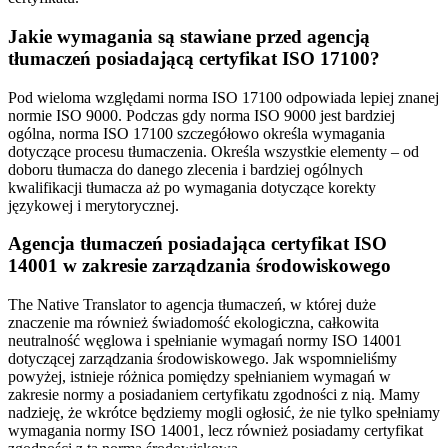
Jakie wymagania są stawiane przed agencją
tłumaczeń posiadającą certyfikat ISO 17100?
Pod wieloma względami norma ISO 17100 odpowiada lepiej znanej
normie ISO 9000. Podczas gdy norma ISO 9000 jest bardziej
ogólna, norma ISO 17100 szczegółowo określa wymagania
dotyczące procesu tłumaczenia. Określa wszystkie elementy – od
doboru tłumacza do danego zlecenia i bardziej ogólnych
kwalifikacji tłumacza aż po wymagania dotyczące korekty
językowej i merytorycznej.
Agencja tłumaczeń posiadająca certyfikat ISO
14001 w zakresie zarządzania środowiskowego
The Native Translator to agencja tłumaczeń, w której duże
znaczenie ma również świadomość ekologiczna, całkowita
neutralność węglowa i spełnianie wymagań normy ISO 14001
dotyczącej zarządzania środowiskowego. Jak wspomnieliśmy
powyżej, istnieje różnica pomiędzy spełnianiem wymagań w
zakresie normy a posiadaniem certyfikatu zgodności z nią. Mamy
nadzieję, że wkrótce będziemy mogli ogłosić, że nie tylko spełniamy
wymagania normy ISO 14001, lecz również posiadamy certyfikat