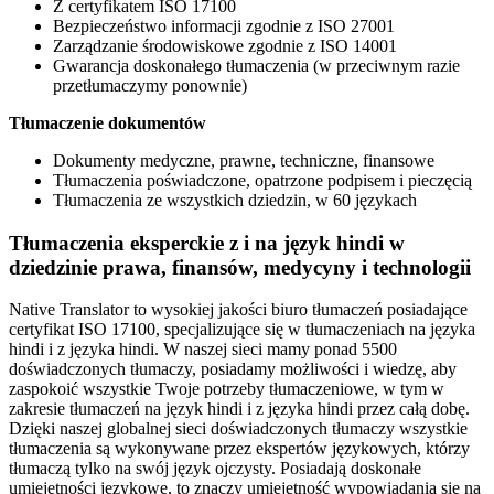
Z certyfikatem ISO 17100
Bezpieczeństwo informacji zgodnie z ISO 27001
Zarządzanie środowiskowe zgodnie z ISO 14001
Gwarancja doskonałego tłumaczenia (w przeciwnym razie
przetłumaczymy ponownie)
Tłumaczenie dokumentów
Dokumenty medyczne, prawne, techniczne, finansowe
Tłumaczenia poświadczone, opatrzone podpisem i pieczęcią
Tłumaczenia ze wszystkich dziedzin, w 60 językach
Tłumaczenia eksperckie z i na język hindi w
dziedzinie prawa, finansów, medycyny i technologii
Native Translator to wysokiej jakości biuro tłumaczeń posiadające
certyfikat ISO 17100, specjalizujące się w tłumaczeniach na języka
hindi i z języka hindi. W naszej sieci mamy ponad 5500
doświadczonych tłumaczy, posiadamy możliwości i wiedzę, aby
zaspokoić wszystkie Twoje potrzeby tłumaczeniowe, w tym w
zakresie tłumaczeń na język hindi i z języka hindi przez całą dobę.
Dzięki naszej globalnej sieci doświadczonych tłumaczy wszystkie
tłumaczenia są wykonywane przez ekspertów językowych, którzy
tłumaczą tylko na swój język ojczysty. Posiadają doskonałe
umiejętności językowe, to znaczy umiejętność wypowiadania się na