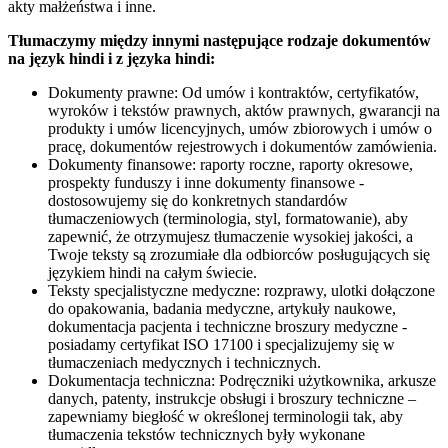
akty małżeństwa i inne.
Tłumaczymy między innymi następujące rodzaje dokumentów
na język hindi i z języka hindi:
Dokumenty prawne: Od umów i kontraktów, certyfikatów,
wyroków i tekstów prawnych, aktów prawnych, gwarancji na
produkty i umów licencyjnych, umów zbiorowych i umów o
pracę, dokumentów rejestrowych i dokumentów zamówienia.
Dokumenty finansowe: raporty roczne, raporty okresowe,
prospekty funduszy i inne dokumenty finansowe -
dostosowujemy się do konkretnych standardów
tłumaczeniowych (terminologia, styl, formatowanie), aby
zapewnić, że otrzymujesz tłumaczenie wysokiej jakości, a
Twoje teksty są zrozumiałe dla odbiorców posługujących się
językiem hindi na całym świecie.
Teksty specjalistyczne medyczne: rozprawy, ulotki dołączone
do opakowania, badania medyczne, artykuły naukowe,
dokumentacja pacjenta i techniczne broszury medyczne -
posiadamy certyfikat ISO 17100 i specjalizujemy się w
tłumaczeniach medycznych i technicznych.
Dokumentacja techniczna: Podręczniki użytkownika, arkusze
danych, patenty, instrukcje obsługi i broszury techniczne –
zapewniamy biegłość w określonej terminologii tak, aby
tłumaczenia tekstów technicznych były wykonane