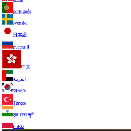
português
svenska
日本語
русский
中文
العربية
한국어
Türkçe
एक भाषा चुनें
Polski