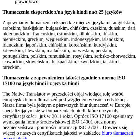
prawidłowo.
Tłumaczenia eksperckie z/na język hindi na/z 25 języków
Zapewniamy tłumaczenia eksperckie między językami: angielskim,
arabskim, baskijskim, bułgarskim, chińskim, czeskim, duńskim, dari,
niderlandzkim, francuskim, estońskim, filipińskim, fińskim,
niemieckim, greckim, węgierskim, indonezyjskim, islandzkim,
irlandzkim, japońskim, chińskim, koreańskim, kurdyjskim,
łotewskim, litewskim, maltańskim, norweskim, perskim,
portugalskim, polskim, rumuńskim, rosyjskim, serbsko-chorwackim,
słowackim, słoweńskim, hiszpańskim, szwedzkim, tajskim i
tureckim.
Tłumaczenia z zapewnieniem jakości zgodnie z normą ISO
17100 na język hindi i z języka hindi
The Native Translator w przeszłości objął wiodącą rolę wśród
europejskich biur tłumaczeń pod względem własnej certyfikacji.
Nasza firma była jednym z pierwszych biur tłumaczeń w Europie,
specjalizującym się w tłumaczeniach hindi, które otrzymały
certyfikat jakości - już w 2011 roku. Oprócz ISO 17100 spełniamy
wymagania normy środowiskowej ISO 14001 oraz normy
bezpieczeństwa i poufności informacji ISO 27001. Dowiedz się
więcej o naszych certyfikatach jakości w zakładce
biuro tłumaczeń
przysięgłych
.