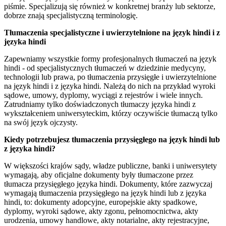
piśmie. Specjalizują się również w konkretnej branży lub sektorze,
dobrze znają specjalistyczną terminologię.
Tłumaczenia specjalistyczne i uwierzytelnione na język hindi i z
języka hindi
Zapewniamy wszystkie formy profesjonalnych tłumaczeń na język
hindi - od specjalistycznych tłumaczeń w dziedzinie medycyny,
technologii lub prawa, po tłumaczenia przysięgłe i uwierzytelnione
na język hindi i z języka hindi. Należą do nich na przykład wyroki
sądowe, umowy, dyplomy, wyciągi z rejestrów i wiele innych.
Zatrudniamy tylko doświadczonych tłumaczy języka hindi z
wykształceniem uniwersyteckim, którzy oczywiście tłumaczą tylko
na swój język ojczysty.
Kiedy potrzebujesz tłumaczenia przysięgłego na język hindi lub
z języka hindi?
W większości krajów sądy, władze publiczne, banki i uniwersytety
wymagają, aby oficjalne dokumenty były tłumaczone przez
tłumacza przysięgłego języka hindi. Dokumenty, które zazwyczaj
wymagają tłumaczenia przysięgłego na język hindi lub z języka
hindi, to: dokumenty adopcyjne, europejskie akty spadkowe,
dyplomy, wyroki sądowe, akty zgonu, pełnomocnictwa, akty
urodzenia, umowy handlowe, akty notarialne, akty rejestracyjne,