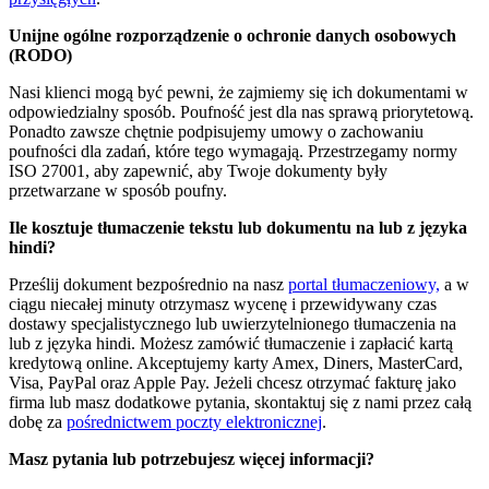
Unijne ogólne rozporządzenie o ochronie danych osobowych
(RODO)
Nasi klienci mogą być pewni, że zajmiemy się ich dokumentami w
odpowiedzialny sposób. Poufność jest dla nas sprawą priorytetową.
Ponadto zawsze chętnie podpisujemy umowy o zachowaniu
poufności dla zadań, które tego wymagają. Przestrzegamy normy
ISO 27001, aby zapewnić, aby Twoje dokumenty były
przetwarzane w sposób poufny.
Ile kosztuje tłumaczenie tekstu lub dokumentu na lub z języka
hindi?
Prześlij dokument bezpośrednio na nasz
portal tłumaczeniowy,
a w
ciągu niecałej minuty otrzymasz wycenę i przewidywany czas
dostawy specjalistycznego lub uwierzytelnionego tłumaczenia na
lub z języka hindi. Możesz zamówić tłumaczenie i zapłacić kartą
kredytową online. Akceptujemy karty Amex, Diners, MasterCard,
Visa, PayPal oraz Apple Pay. Jeżeli chcesz otrzymać fakturę jako
firma lub masz dodatkowe pytania, skontaktuj się z nami przez całą
dobę za
pośrednictwem poczty elektronicznej
.
Masz pytania lub potrzebujesz więcej informacji?