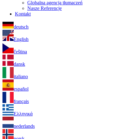
Globalna agencja tłumaczeń
Nasze Referencje
Kontakt
deutsch
English
čeština
dansk
italiano
español
français
Ελληνικά
nederlands
norsk