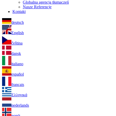
Globalna agencja tłumaczeń
Nasze Referencje
Kontakt
deutsch
English
čeština
dansk
italiano
español
français
Ελληνικά
nederlands
norsk