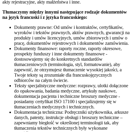
akty rejestracyjne, akty małżeństwa i inne.
Tłumaczymy między innymi następujące rodzaje dokumentów
na język francuski i z języka francuskiego:
Dokumenty prawne: Od umów i kontraktów, certyfikatów,
wyroków i tekstów prawnych, aktów prawnych, gwarancji na
produkty i umów licencyjnych, umów zbiorowych i umów o
pracę, dokumentów rejestrowych i dokumentów zamówienia.
Dokumenty finansowe: raporty roczne, raporty okresowe,
prospekty funduszy i inne dokumenty finansowe -
dostosowujemy się do konkretnych standardów
tłumaczeniowych (terminologia, styl, formatowanie), aby
zapewnić, że otrzymujesz tłumaczenie wysokiej jakości, a
Twoje teksty są zrozumiałe dla francuskojęzycznych
odbiorców na całym świecie.
Teksty specjalistyczne medyczne: rozprawy, ulotki dołączone
do opakowania, badania medyczne, artykuły naukowe,
dokumentacja pacjenta i techniczne broszury medyczne -
posiadamy certyfikat ISO 17100 i specjalizujemy się w
tłumaczeniach medycznych i technicznych.
Dokumentacja techniczna: Podręczniki użytkownika, arkusze
danych, patenty, instrukcje obsługi i broszury techniczne –
zapewniamy biegłość w określonej terminologii tak, aby
tłumaczenia tekstów technicznych były wykonane