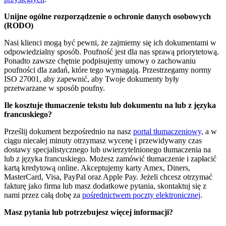
Unijne ogólne rozporządzenie o ochronie danych osobowych
(RODO)
Nasi klienci mogą być pewni, że zajmiemy się ich dokumentami w
odpowiedzialny sposób. Poufność jest dla nas sprawą priorytetową.
Ponadto zawsze chętnie podpisujemy umowy o zachowaniu
poufności dla zadań, które tego wymagają. Przestrzegamy normy
ISO 27001, aby zapewnić, aby Twoje dokumenty były
przetwarzane w sposób poufny.
Ile kosztuje tłumaczenie tekstu lub dokumentu na lub z języka
francuskiego?
Prześlij dokument bezpośrednio na nasz
portal tłumaczeniowy,
a w
ciągu niecałej minuty otrzymasz wycenę i przewidywany czas
dostawy specjalistycznego lub uwierzytelnionego tłumaczenia na
lub z języka francuskiego. Możesz zamówić tłumaczenie i zapłacić
kartą kredytową online. Akceptujemy karty Amex, Diners,
MasterCard, Visa, PayPal oraz Apple Pay. Jeżeli chcesz otrzymać
fakturę jako firma lub masz dodatkowe pytania, skontaktuj się z
nami przez całą dobę za
pośrednictwem poczty elektronicznej
.
Masz pytania lub potrzebujesz więcej informacji?