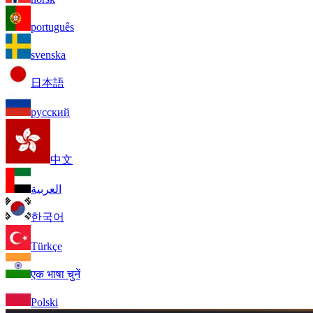
português
svenska
日本語
русский
中文
العربية
한국어
Türkçe
एक भाषा चुनें
Polski