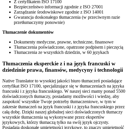
Z certyfikatem ISO 17100
Bezpieczeństwo informacji zgodnie z ISO 27001
Zarządzanie środowiskowe zgodnie z ISO 14001
Gwarancja doskonałego tłumaczenia (w przeciwnym razie
przetłumaczymy ponownie)
Tłumaczenie dokumentów
Dokumenty medyczne, prawne, techniczne, finansowe
Tłumaczenia poświadczone, opatrzone podpisem i pieczęcią
Tłumaczenia ze wszystkich dziedzin, w 60 językach
Tłumaczenia eksperckie z i na język francuski w
dziedzinie prawa, finansów, medycyny i technologii
Native Translator to wysokiej jakości biuro tłumaczeń posiadające
certyfikat ISO 17100, specjalizujące się w tłumaczeniach na języka
francuski i z języka francuskiego. W naszej sieci mamy ponad 5500
doświadczonych tłumaczy, posiadamy możliwości i wiedzę, aby
zaspokoić wszystkie Twoje potrzeby tłumaczeniowe, w tym w
zakresie tłumaczeń na język francuski i z języka francuskiego przez
całą dobę. Dzięki naszej globalnej sieci doświadczonych tłumaczy
wszystkie tłumaczenia są wykonywane przez ekspertów
językowych, którzy tłumaczą tylko na swój język ojczysty.
Posiadają doskonałe umiejętności językowe, to znaczy umiejętność