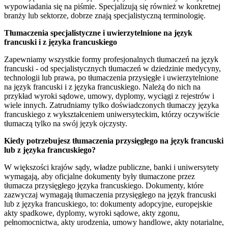
wypowiadania się na piśmie. Specjalizują się również w konkretnej
branży lub sektorze, dobrze znają specjalistyczną terminologię.
Tłumaczenia specjalistyczne i uwierzytelnione na język
francuski i z języka francuskiego
Zapewniamy wszystkie formy profesjonalnych tłumaczeń na język
francuski - od specjalistycznych tłumaczeń w dziedzinie medycyny,
technologii lub prawa, po tłumaczenia przysięgłe i uwierzytelnione
na język francuski i z języka francuskiego. Należą do nich na
przykład wyroki sądowe, umowy, dyplomy, wyciągi z rejestrów i
wiele innych. Zatrudniamy tylko doświadczonych tłumaczy języka
francuskiego z wykształceniem uniwersyteckim, którzy oczywiście
tłumaczą tylko na swój język ojczysty.
Kiedy potrzebujesz tłumaczenia przysięgłego na język francuski
lub z języka francuskiego?
W większości krajów sądy, władze publiczne, banki i uniwersytety
wymagają, aby oficjalne dokumenty były tłumaczone przez
tłumacza przysięgłego języka francuskiego. Dokumenty, które
zazwyczaj wymagają tłumaczenia przysięgłego na język francuski
lub z języka francuskiego, to: dokumenty adopcyjne, europejskie
akty spadkowe, dyplomy, wyroki sądowe, akty zgonu,
pełnomocnictwa, akty urodzenia, umowy handlowe, akty notarialne,