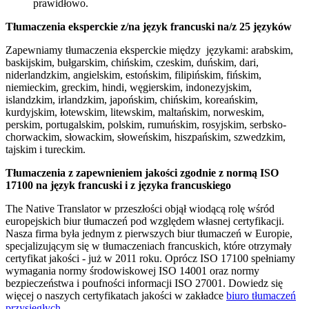
prawidłowo.
Tłumaczenia eksperckie z/na język francuski na/z 25 języków
Zapewniamy tłumaczenia eksperckie między językami: arabskim,
baskijskim, bułgarskim, chińskim, czeskim, duńskim, dari,
niderlandzkim, angielskim, estońskim, filipińskim, fińskim,
niemieckim, greckim, hindi, węgierskim, indonezyjskim,
islandzkim, irlandzkim, japońskim, chińskim, koreańskim,
kurdyjskim, łotewskim, litewskim, maltańskim, norweskim,
perskim, portugalskim, polskim, rumuńskim, rosyjskim, serbsko-
chorwackim, słowackim, słoweńskim, hiszpańskim, szwedzkim,
tajskim i tureckim.
Tłumaczenia z zapewnieniem jakości zgodnie z normą ISO
17100 na język francuski i z języka francuskiego
The Native Translator w przeszłości objął wiodącą rolę wśród
europejskich biur tłumaczeń pod względem własnej certyfikacji.
Nasza firma była jednym z pierwszych biur tłumaczeń w Europie,
specjalizującym się w tłumaczeniach francuskich, które otrzymały
certyfikat jakości - już w 2011 roku. Oprócz ISO 17100 spełniamy
wymagania normy środowiskowej ISO 14001 oraz normy
bezpieczeństwa i poufności informacji ISO 27001. Dowiedz się
więcej o naszych certyfikatach jakości w zakładce
biuro tłumaczeń
przysięgłych
.