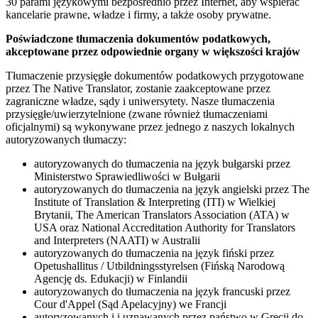
30 parami językowymi bezpośrednio przez Internet, aby wspierać
kancelarie prawne, władze i firmy, a także osoby prywatne.
Poświadczone tłumaczenia dokumentów podatkowych,
akceptowane przez odpowiednie organy w większości krajów
Tłumaczenie przysięgłe dokumentów podatkowych przygotowane
przez The Native Translator, zostanie zaakceptowane przez
zagraniczne władze, sądy i uniwersytety. Nasze tłumaczenia
przysięgłe/uwierzytelnione (zwane również tłumaczeniami
oficjalnymi) są wykonywane przez jednego z naszych lokalnych
autoryzowanych tłumaczy:
autoryzowanych do tłumaczenia na język bułgarski przez
Ministerstwo Sprawiedliwości w Bułgarii
autoryzowanych do tłumaczenia na język angielski przez The
Institute of Translation & Interpreting (ITI) w Wielkiej
Brytanii, The American Translators Association (ATA) w
USA oraz National Accreditation Authority for Translators
and Interpreters (NAATI) w Australii
autoryzowanych do tłumaczenia na język fiński przez
Opetushallitus / Utbildningsstyrelsen (Fińską Narodową
Agencję ds. Edukacji) w Finlandii
autoryzowanych do tłumaczenia na język francuski przez
Cour d'Appel (Sąd Apelacyjny) we Francji
autoryzowanych i i uznawanych przez państwo w Grecji do