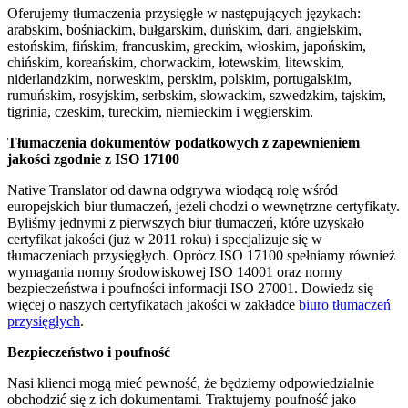
Oferujemy tłumaczenia przysięgłe w następujących językach:
arabskim, bośniackim, bułgarskim, duńskim, dari, angielskim,
estońskim, fińskim, francuskim, greckim, włoskim, japońskim,
chińskim, koreańskim, chorwackim, łotewskim, litewskim,
niderlandzkim, norweskim, perskim, polskim, portugalskim,
rumuńskim, rosyjskim, serbskim, słowackim, szwedzkim, tajskim,
tigrinia, czeskim, tureckim, niemieckim i węgierskim.
Tłumaczenia dokumentów podatkowych z zapewnieniem
jakości zgodnie z ISO 17100
Native Translator od dawna odgrywa wiodącą rolę wśród
europejskich biur tłumaczeń, jeżeli chodzi o wewnętrzne certyfikaty.
Byliśmy jednymi z pierwszych biur tłumaczeń, które uzyskało
certyfikat jakości (już w 2011 roku) i specjalizuje się w
tłumaczeniach przysięgłych. Oprócz ISO 17100 spełniamy również
wymagania normy środowiskowej ISO 14001 oraz normy
bezpieczeństwa i poufności informacji ISO 27001. Dowiedz się
więcej o naszych certyfikatach jakości w zakładce
biuro tłumaczeń
przysięgłych
.
Bezpieczeństwo i poufność
Nasi klienci mogą mieć pewność, że będziemy odpowiedzialnie
obchodzić się z ich dokumentami. Traktujemy poufność jako