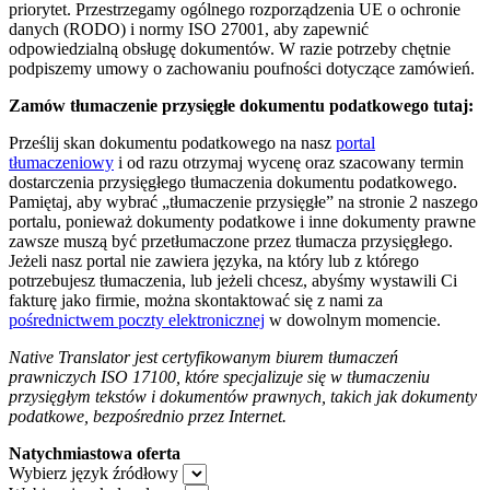
priorytet. Przestrzegamy ogólnego rozporządzenia UE o ochronie
danych (RODO) i normy ISO 27001, aby zapewnić
odpowiedzialną obsługę dokumentów. W razie potrzeby chętnie
podpiszemy umowy o zachowaniu poufności dotyczące zamówień.
Zamów tłumaczenie przysięgłe dokumentu podatkowego tutaj:
Prześlij skan dokumentu podatkowego na nasz
portal
tłumaczeniowy
i od razu otrzymaj wycenę oraz szacowany termin
dostarczenia przysięgłego tłumaczenia dokumentu podatkowego.
Pamiętaj, aby wybrać „tłumaczenie przysięgłe” na stronie 2 naszego
portalu, ponieważ dokumenty podatkowe i inne dokumenty prawne
zawsze muszą być przetłumaczone przez tłumacza przysięgłego.
Jeżeli nasz portal nie zawiera języka, na który lub z którego
potrzebujesz tłumaczenia, lub jeżeli chcesz, abyśmy wystawili Ci
fakturę jako firmie, można skontaktować się z nami za
pośrednictwem poczty elektronicznej
w dowolnym momencie.
Native Translator jest certyfikowanym biurem tłumaczeń
prawniczych ISO 17100, które specjalizuje się w tłumaczeniu
przysięgłym tekstów i dokumentów prawnych, takich jak dokumenty
podatkowe, bezpośrednio przez Internet.
Natychmiastowa oferta
Wybierz język źródłowy