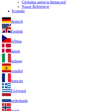
Globalna agencja tłumaczeń
Nasze Referencje
Kontakt
deutsch
English
čeština
dansk
italiano
español
français
Ελληνικά
nederlands
norsk