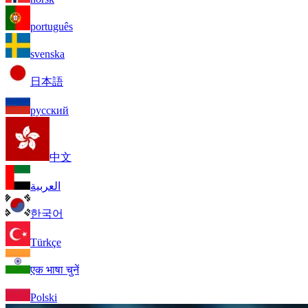
português
svenska
日本語
русский
中文
العربية
한국어
Türkçe
एक भाषा चुनें
Polski