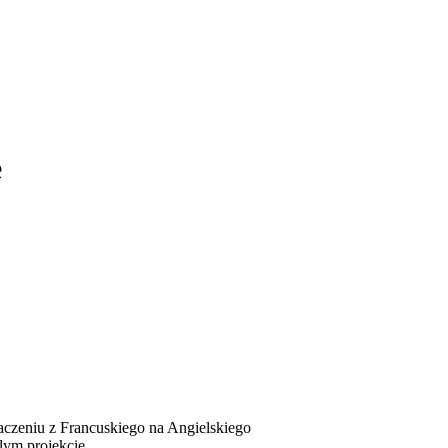
e
zeniu z Francuskiego na Angielskiego
lym projekcie