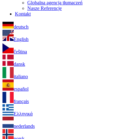
Globalna agencja tłumaczeń
Nasze Referencje
Kontakt
deutsch
English
čeština
dansk
italiano
español
français
Ελληνικά
nederlands
norsk