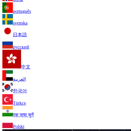
português
svenska
日本語
русский
中文
العربية
한국어
Türkçe
एक भाषा चुनें
Polski