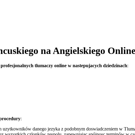
cuskiego na Angielskiego Onlin
profesjonalnych tlumaczy online w nastepujacych dziedzinach
:
 procedury
:
h uzytkowników danego jezyka z podobnym doswiadczeniem w Tlumac
ez wszystkich czlonków zespolu, zapewniajac spójnosc terminów w ca