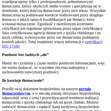
współpracujemy tylko z profesjonalnymi, pełnoetatowymi
tłumaczami, którzy ukończyli studia wyższe i specjalizują się w
dziedzinie, której dotyczą tłumaczone przez nich teksty. Wszystkie
tłumaczenia są poddawane korekcie realizowanej przez drugiego
tłumacza o takich samych kwalifikacjach jak tłumacz, który
wykonał tłumaczenie. Zgodność z określonymi kryteriami
certyfikacji jest regularnie sprawdzana przez organ certyfikujący.
Jako certyfikowana agencja tłumaczeń z języka chińskiego i na
język chiński, wykonywane przez nas tłumaczenia poddajemy
kontroli jakości. Tutaj znajdziesz więcej informacji o
certyfikacji
ISO 17100
Poufność bez żadnych „ale”
Mamy do czynienia z często bardzo poufnymi informacjami, więc
nie trzeba dodawać, że wszystkie zlecenia traktujemy z
zachowaniem najwyższej poufności.
Ile kosztuje tłumaczenie?
Prześlij swój dokument bezpośrednio na naszym
portalu
tłumaczeniowym
, a w niecałą minutę otrzymasz bezpośrednią
odpowiedź wraz z ceną i przewidywanym terminem realizacji
tłumaczenia z języka chińskiego lub na język chiński. Możesz
zamówić tłumaczenie i zapłacić kartą kredytową bezpośrednio