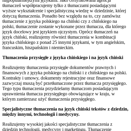
najpopularniejszymi językami. Jako certyfikowana agencja
tłumaczeń współpracujemy tylko z tłumaczami posiadającymi
wyższe wykształcenie i specjalistyczną wiedzę w dziedzinie, której
dotyczą tłumaczenia. Ponadto bez względu na to, czy zamówisz
tłumaczenie z języka polskiego na chiński czy z chińskiego na
polski, tłumaczenie zostanie wykonane przez tłumacza, dla którego
język docelowy jest językiem ojczystym. Oprócz tłumaczeń na
język chiński, realizujemy również tłumaczenia w kombinacji
języka chińskiego z ponad 25 innymi językami, w tym angielskim,
francuskim, hiszpańskim i niemieckim.
Tłumaczenia przysięgłe z języka chińskiego i na język chiński
Realizujemy tłumaczenia przysięgłe dokumentów prawnych i
finansowych z języka polskiego na chiński i z chińskiego na polski.
Kontrakty i umowy, dokumenty rejestracyjne oraz finansowe
zazwyczaj muszą być przetłumaczone przez tłumacza przysięgłego.
Tego typu tłumaczenia przydzielamy tłumaczom posiadającym
uprawnienia tłumacza przysięgłego obowiązujące w kraju, w
którym zamierzasz użyć tłumaczenia przysięgłego.
Specjalistyczne tłumaczenia na język chiński tekstów z dziedzin,
między innymi, technologii i medycyny.
Realizujemy wysokiej jakości specjalistyczne tłumaczenia z
dziedzin technologii, medycyny i marketingu. Tłumaczenie