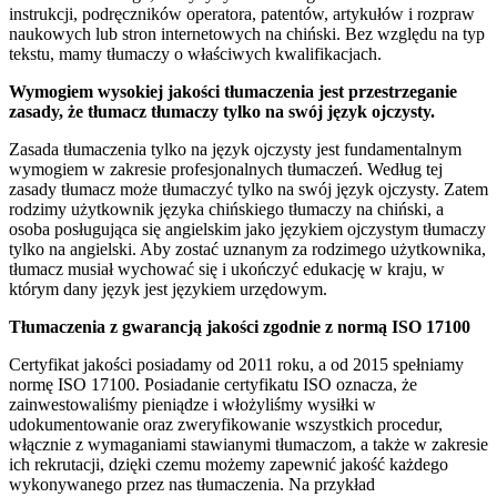
instrukcji, podręczników operatora, patentów, artykułów i rozpraw
naukowych lub stron internetowych na chiński. Bez względu na typ
tekstu, mamy tłumaczy o właściwych kwalifikacjach.
Wymogiem wysokiej jakości tłumaczenia jest przestrzeganie
zasady, że tłumacz tłumaczy tylko na swój język ojczysty.
Zasada tłumaczenia tylko na język ojczysty jest fundamentalnym
wymogiem w zakresie profesjonalnych tłumaczeń. Według tej
zasady tłumacz może tłumaczyć tylko na swój język ojczysty. Zatem
rodzimy użytkownik języka chińskiego tłumaczy na chiński, a
osoba posługująca się angielskim jako językiem ojczystym tłumaczy
tylko na angielski. Aby zostać uznanym za rodzimego użytkownika,
tłumacz musiał wychować się i ukończyć edukację w kraju, w
którym dany język jest językiem urzędowym.
Tłumaczenia z gwarancją jakości zgodnie z normą ISO 17100
Certyfikat jakości posiadamy od 2011 roku, a od 2015 spełniamy
normę ISO 17100. Posiadanie certyfikatu ISO oznacza, że
zainwestowaliśmy pieniądze i włożyliśmy wysiłki w
udokumentowanie oraz zweryfikowanie wszystkich procedur,
włącznie z wymaganiami stawianymi tłumaczom, a także w zakresie
ich rekrutacji, dzięki czemu możemy zapewnić jakość każdego
wykonywanego przez nas tłumaczenia. Na przykład