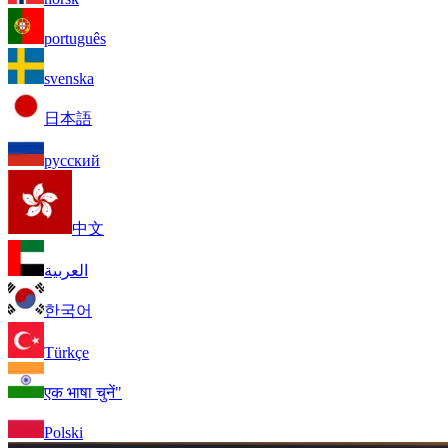
português
svenska
日本語
русский
中文
العربية
한국어
Türkçe
एक भाषा चुनें"
Polski