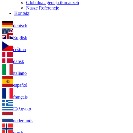
Globalna agencja tłumaczeń
Nasze Referencje
Kontakt
deutsch
English
čeština
dansk
italiano
español
français
Ελληνικά
nederlands
norsk