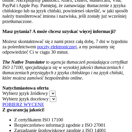
online. Akceptujemy płatności: Amex, Diners, Mastercard, Visa,
PayPal i Apple Pay. Pamiętaj, że zamawiając tłumaczenie z języka
chińskiego lub na język chiński, powinieneś określić, w jaki sposób
należy transliterować imiona i nazwiska, jeśli zostały już wcześniej
przetłumaczone.
Masz pytania? A może chcesz uzyskać więcej informacji?
Możesz skontaktować się z nami przez całą dobę, 7 dni w tygodniu
za pośrednictwem
poczty elektronicznej
, a my postaramy się
odpowiedzieć Ci w ciągu 30 minut.
The Native Translator
to agencja tłumaczeń posiadająca certyfikat
ISO 17100, specjalizująca się w wysokiej jakości tłumaczeniach i
tłumaczeniach przysięgłych z języka chińskiego i na język chiński,
które możesz zamówić bezpośrednio online.
Natychmiastowa oferta
Wybierz język źródłowy
Wybierz język docelowy
POBIERZ WYCENĘ
Z gwarancją jakości!
Z certyfikatem ISO 17100
Bezpieczeństwo informacji zgodnie z ISO 27001
Zarządzanie środowiskowe zgodnie z ISO 14001