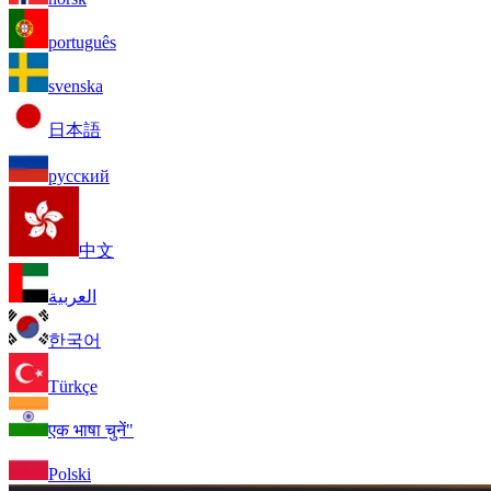
português
svenska
日本語
русский
中文
العربية
한국어
Türkçe
एक भाषा चुनें"
Polski