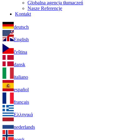
Globalna agencja tłumaczeń
Nasze Referencje
Kontakt
deutsch
English
čeština
dansk
italiano
español
français
Ελληνικά
nederlands
norsk