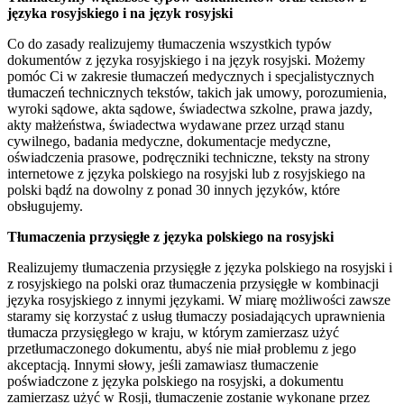
języka rosyjskiego i na język rosyjski
Co do zasady realizujemy tłumaczenia wszystkich typów
dokumentów z języka rosyjskiego i na język rosyjski. Możemy
pomóc Ci w zakresie tłumaczeń medycznych i specjalistycznych
tłumaczeń technicznych tekstów, takich jak umowy, porozumienia,
wyroki sądowe, akta sądowe, świadectwa szkolne, prawa jazdy,
akty małżeństwa, świadectwa wydawane przez urząd stanu
cywilnego, badania medyczne, dokumentacje medyczne,
oświadczenia prasowe, podręczniki techniczne, teksty na strony
internetowe z języka polskiego na rosyjski lub z rosyjskiego na
polski bądź na dowolny z ponad 30 innych języków, które
obsługujemy.
Tłumaczenia przysięgłe z języka polskiego na rosyjski
Realizujemy tłumaczenia przysięgłe z języka polskiego na rosyjski i
z rosyjskiego na polski oraz tłumaczenia przysięgłe w kombinacji
języka rosyjskiego z innymi językami. W miarę możliwości zawsze
staramy się korzystać z usług tłumaczy posiadających uprawnienia
tłumacza przysięgłego w kraju, w którym zamierzasz użyć
przetłumaczonego dokumentu, abyś nie miał problemu z jego
akceptacją. Innymi słowy, jeśli zamawiasz tłumaczenie
poświadczone z języka polskiego na rosyjski, a dokumentu
zamierzasz użyć w Rosji, tłumaczenie zostanie wykonane przez