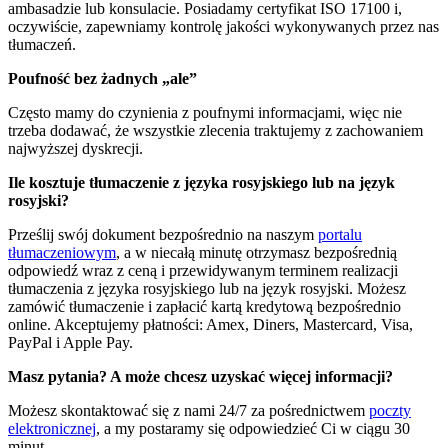
ambasadzie lub konsulacie. Posiadamy certyfikat ISO 17100 i,
oczywiście, zapewniamy kontrolę jakości wykonywanych przez nas
tłumaczeń.
Poufność bez żadnych „ale”
Często mamy do czynienia z poufnymi informacjami, więc nie
trzeba dodawać, że wszystkie zlecenia traktujemy z zachowaniem
najwyższej dyskrecji.
Ile kosztuje tłumaczenie z języka rosyjskiego lub na język
rosyjski?
Prześlij swój dokument bezpośrednio na naszym
portalu
tłumaczeniowym
, a w niecałą minutę otrzymasz bezpośrednią
odpowiedź wraz z ceną i przewidywanym terminem realizacji
tłumaczenia z języka rosyjskiego lub na język rosyjski. Możesz
zamówić tłumaczenie i zapłacić kartą kredytową bezpośrednio
online. Akceptujemy płatności: Amex, Diners, Mastercard, Visa,
PayPal i Apple Pay.
Masz pytania? A może chcesz uzyskać więcej informacji?
Możesz skontaktować się z nami 24/7 za pośrednictwem
poczty
elektronicznej
, a my postaramy się odpowiedzieć Ci w ciągu 30
minut.