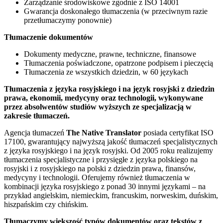
Zarządzanie środowiskowe zgodnie z ISO 14001
Gwarancja doskonałego tłumaczenia (w przeciwnym razie
przetłumaczymy ponownie)
Tłumaczenie dokumentów
Dokumenty medyczne, prawne, techniczne, finansowe
Tłumaczenia poświadczone, opatrzone podpisem i pieczęcią
Tłumaczenia ze wszystkich dziedzin, w 60 językach
Tłumaczenia z języka rosyjskiego i na język rosyjski z dziedzin
prawa, ekonomii, medycyny oraz technologii, wykonywane
przez absolwentów studiów wyższych ze specjalizacją w
zakresie tłumaczeń.
Agencja tłumaczeń
The Native Translator
posiada certyfikat ISO
17100, gwarantujący najwyższą jakość tłumaczeń specjalistycznych
z języka rosyjskiego i na język rosyjski. Od 2005 roku realizujemy
tłumaczenia specjalistyczne i przysięgłe z języka polskiego na
rosyjski i z rosyjskiego na polski z dziedzin prawa, finansów,
medycyny i technologii. Oferujemy również tłumaczenia w
kombinacji języka rosyjskiego z ponad 30 innymi językami – na
przykład angielskim, niemieckim, francuskim, norweskim, duńskim,
hiszpańskim czy chińskim.
Tłumaczymy większość typów dokumentów oraz tekstów z