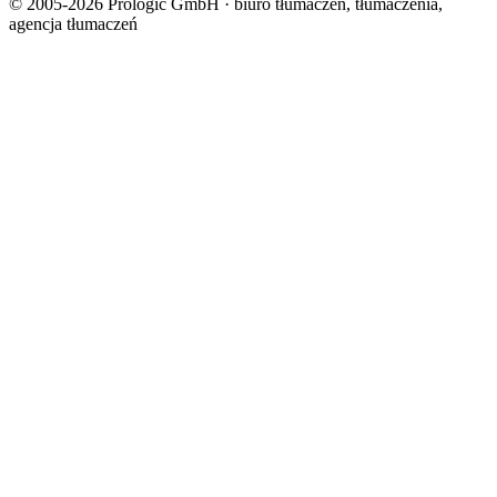
© 2005-2026 Prologic GmbH · biuro tłumaczeń, tłumaczenia,
agencja tłumaczeń